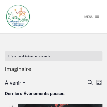
MENU
Il n’y a pas d’évènements à venir.
Imaginaire
Recherche
Navi
À venir
Recherche
Liste
et
de
Sélectionnez
navigation
vue
une
Derniers Évènements passés
de
Évè
date.
vues
Évènement
JUIN