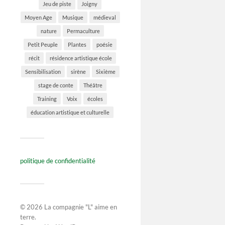
Jeu de piste
Joigny
Moyen Age
Musique
médieval
nature
Permaculture
Petit Peuple
Plantes
poésie
récit
résidence artistique école
Sensibilisation
sirène
Sixième
stage de conte
Théâtre
Training
Voix
écoles
éducation artistique et culturelle
politique de confidentialité
© 2026
La compagnie "L" aime en
terre
.