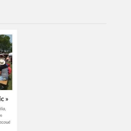
ic »
lia,
Un
secoué