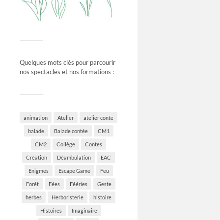
Quelques mots clés pour parcourir
nos spectacles et nos formations :
animation
Atelier
atelier conte
balade
Balade contée
CM1
CM2
Collège
Contes
Création
Déambulation
EAC
Enigmes
Escape Game
Feu
Forêt
Fées
Fééries
Geste
herbes
Herboristerie
histoire
Histoires
Imaginaire