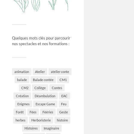
Quelques mots clés pour parcourir
nos spectacles et nos formations :
animation
Atelier
atelier conte
balade
Balade contée
CM1
CM2
Collège
Contes
Création
Déambulation
EAC
Enigmes
Escape Game
Feu
Forêt
Fées
Fééries
Geste
herbes
Herboristerie
histoire
Histoires
Imaginaire