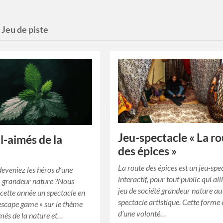
:
Jeu de piste
Jeu-spectacle « La r
l-aimés de la
des épices »
e
La route des épices est un jeu-spe
deveniez les héros d’une
interactif, pour tout public qui alli
 grandeur nature ?Nous
jeu de société grandeur nature au
cette année un spectacle en
spectacle artistique. Cette forme 
escape game » sur le thème
d’une volonté…
més de la nature et…