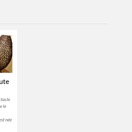
oute
ctacle
e le
est née