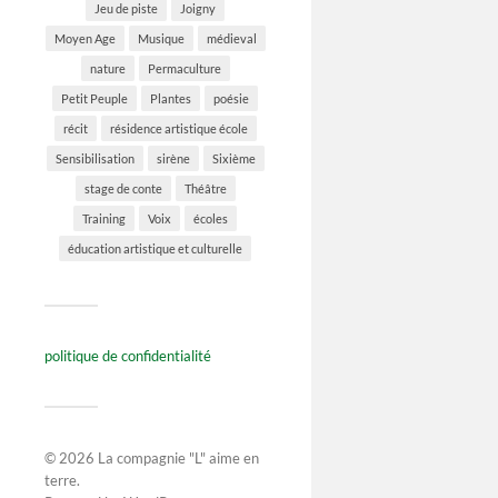
Jeu de piste
Joigny
Moyen Age
Musique
médieval
nature
Permaculture
Petit Peuple
Plantes
poésie
récit
résidence artistique école
Sensibilisation
sirène
Sixième
stage de conte
Théâtre
Training
Voix
écoles
éducation artistique et culturelle
politique de confidentialité
© 2026
La compagnie "L" aime en
terre
.