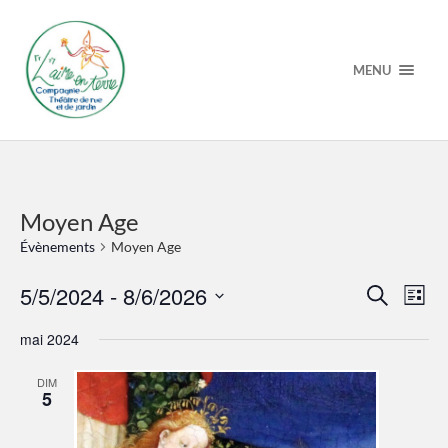
MENU
Moyen Age
Évènements
Moyen Age
Recherche
Navi
5/5/2024
 - 
8/6/2026
Recherche
Liste
et
de
Sélectionnez
navigation
vue
une
mai 2024
de
Évè
date.
vues
Évènement
DIM
5