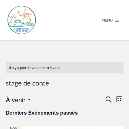
MENU
Il n’y a pas d’évènements à venir.
stage de conte
Recherche
Navi
À venir
Recherche
Liste
et
de
Sélectionnez
navigation
vue
une
Derniers Évènements passés
de
Évè
date.
vues
Évènement
NOV