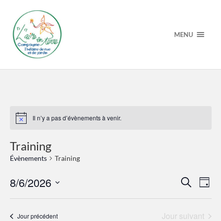
MENU
Il n’y a pas d’évènements à venir.
Notice
Training
Évènements
Training
Recherche
Navi
8/6/2026
Recherche
Jour
et
de
Sélectionnez
navigation
vue
une
de
Évè
date.
vues
Jour suivant
Jour précédent