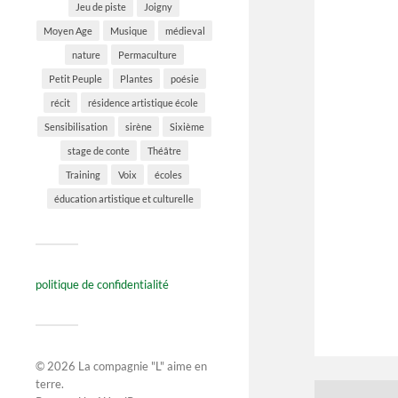
Jeu de piste
Joigny
Moyen Age
Musique
médieval
nature
Permaculture
Petit Peuple
Plantes
poésie
récit
résidence artistique école
Sensibilisation
sirène
Sixième
stage de conte
Théâtre
Training
Voix
écoles
éducation artistique et culturelle
politique de confidentialité
© 2026
La compagnie "L" aime en
terre
.