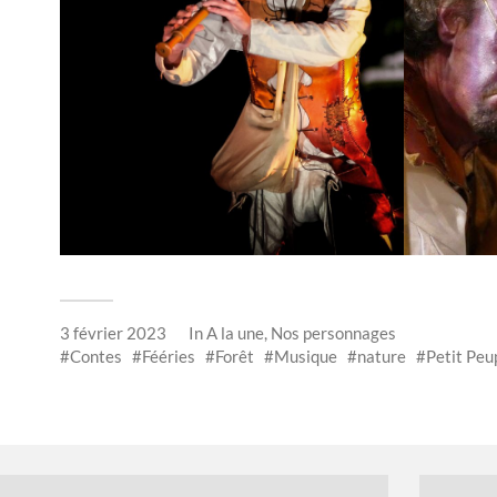
3 février 2023
In
A la une
,
Nos personnages
Contes
Fééries
Forêt
Musique
nature
Petit Peu