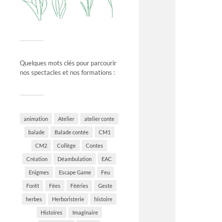
Quelques mots clés pour parcourir
nos spectacles et nos formations :
animation
Atelier
atelier conte
balade
Balade contée
CM1
CM2
Collège
Contes
Création
Déambulation
EAC
Enigmes
Escape Game
Feu
Forêt
Fées
Fééries
Geste
herbes
Herboristerie
histoire
Histoires
Imaginaire