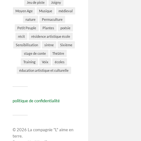
Jeu de piste
Joigny
Moyen Age
Musique
médieval
nature
Permaculture
Petit Peuple
Plantes
poésie
récit
résidence artistique école
Sensibilisation
sirène
Sixième
stage de conte
Théâtre
Training
Voix
écoles
éducation artistique et culturelle
politique de confidentialité
© 2026
La compagnie "L" aime en
terre
.