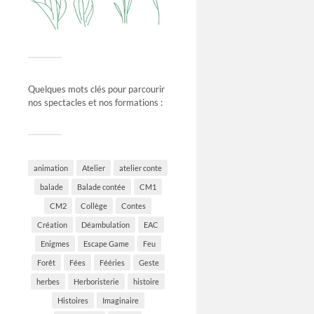
Quelques mots clés pour parcourir
nos spectacles et nos formations :
animation
Atelier
atelier conte
balade
Balade contée
CM1
CM2
Collège
Contes
Création
Déambulation
EAC
Enigmes
Escape Game
Feu
Forêt
Fées
Fééries
Geste
herbes
Herboristerie
histoire
Histoires
Imaginaire